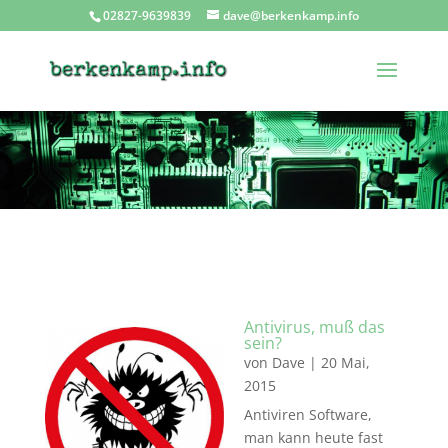
02827-9639839
dave@berkenkamp.info
Antivirus, muß das
sein?
von
Dave
|
20 Mai,
2015
Antiviren Software,
man kann heute fast